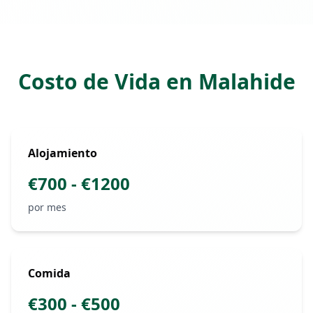
Costo de vida en
Malahide
Costo de Vida en
Malahide
Alojamiento
€
700
- €
1200
por mes
Comida
€
300
- €
500