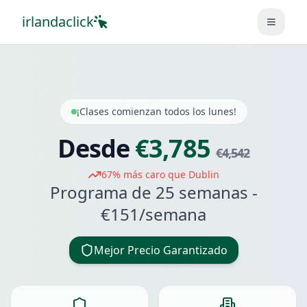
irlandaclick
Abrir 
Estudiar inglés en
Malahide
, Irlanda
¡Clases comienzan todos los lunes!
Desde
€
3,785
€
4,542
67
%
más caro
que Dublin
Programa de 25 semanas -
€
151
/semana
Mejor Precio Garantizado