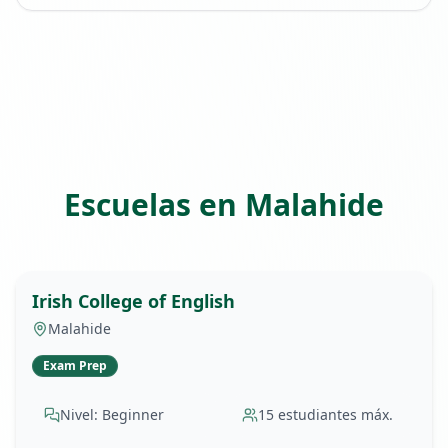
Escuelas en
Malahide
Irish College of English
Malahide
Exam Prep
Nivel:
Beginner
15
estudiantes máx.