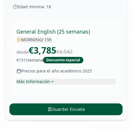
Edad mínima:
18
General English (25 semanas)
MORNING
/
15
h
€
3,785
€
4,542
desde
€
151
/semana
Descuento especial
Precios para el año académico 2025
Más Información
•
Material didáctico
•
Examen final Cambridge o IELTS
Guardar Escuela
•
En el verano las clases son en la tarde