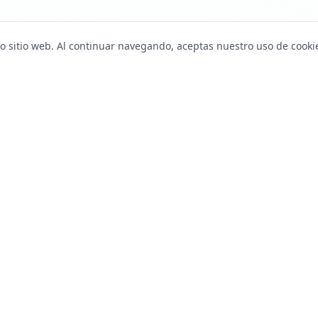
o sitio web. Al continuar navegando, aceptas nuestro uso de cooki
idos
Soporte
🟢 Consulta WhatsApp
Blog
Contáctanos
Sobre Nosotros
Preguntas Frecuentes
Programa de Embajadores
e Cursos