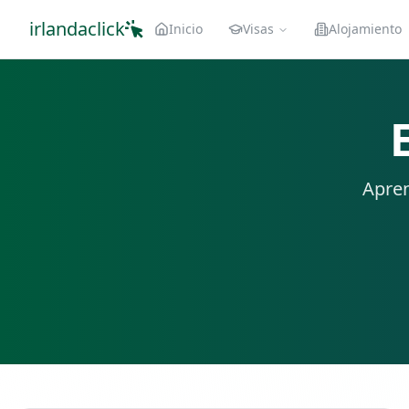
irlandaclick
Inicio
Visas
Alojamiento
Apren