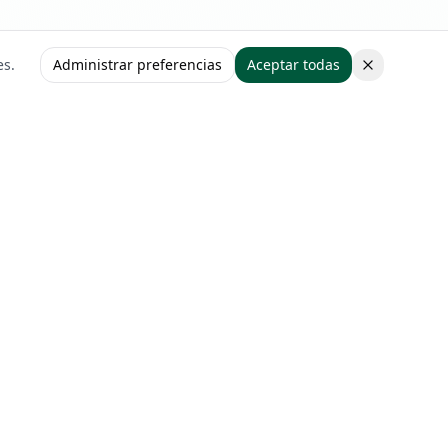
es.
Administrar preferencias
Aceptar todas
Legal
Política de Privacidad
Términos de Servicio
Política de Cookies
🇺🇸 English Version