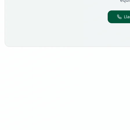
equi
Ll