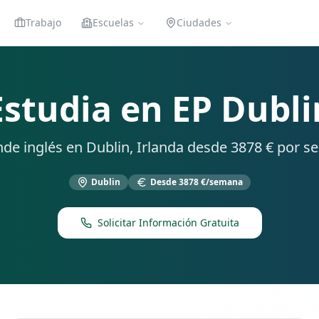
Trabajo
Escuelas
Ciudades
Estudia en
EP Dubli
de inglés en
Dublin
, Irlanda desde
3878 €
por s
Dublin
Desde
3878 €
/semana
Solicitar Información Gratuita