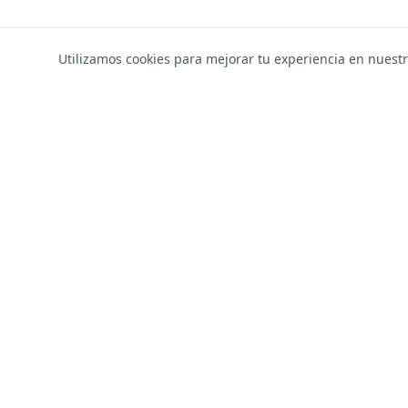
Utilizamos cookies para mejorar tu experiencia en nuestr
IrlandaClick
Enlaces Ráp
Ayudando a estudiantes latinoamericanos a
Visas
estudiar y trabajar en Irlanda.
Escuelas
Trabajo
Alojamiento
Ciudades
Garantías
Renovación d