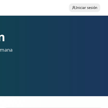
Iniciar sesión
n
emana