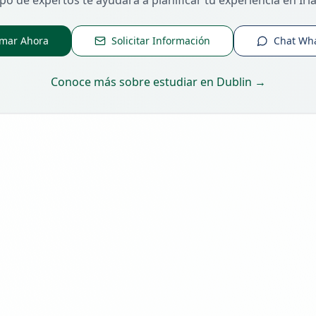
po de expertos te ayudará a planificar tu experiencia en Irl
amar Ahora
Solicitar Información
Chat Wh
Conoce más sobre estudiar en
Dublin
→